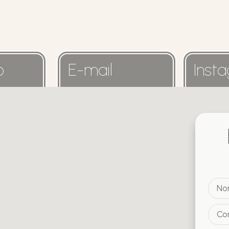
o
E-mail
Inst
info@origenfisioterapia.com
@origenc