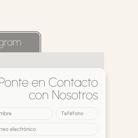
agram
uidadointegral
Ponte en Contacto
con Nosotros