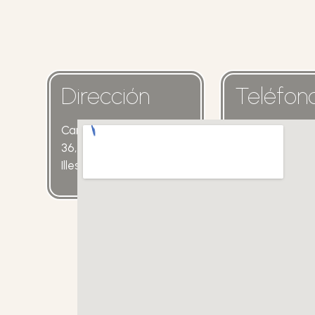
Dirección
Teléfon
Carrer de l’Esperança,
652 36 86 70
36, 07500 Manacor,
Illes Balears, España