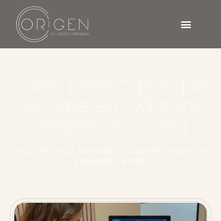
Suelo pélvico: por qué
es clave en todas las
etapas de la vida
SUELO PÉLVICO: POR QUÉ ES CLAVE EN TODAS LAS
ETAPAS DE LA VIDA